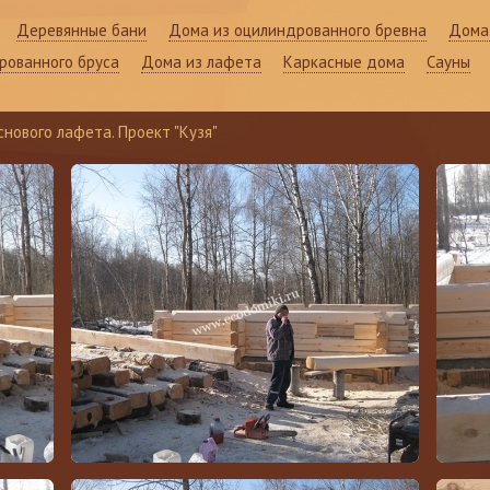
Деревянные бани
Дома из оцилиндрованного бревна
Дома 
рованного бруса
Дома из лафета
Каркасные дома
Сауны
снового лафета. Проект "Кузя"