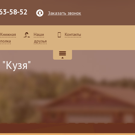
63-58-52
Заказать звонок
Книжная
Наши
Контакты
полка
друзья
 "Кузя"