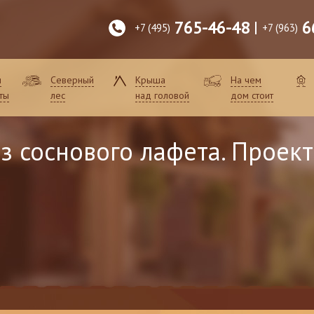
765-46-48
6
+7 (495)
+7 (963)
и
Северный
Крыша
На чем
ты
лес
над головой
дом стоит
з соснового лафета. Проект