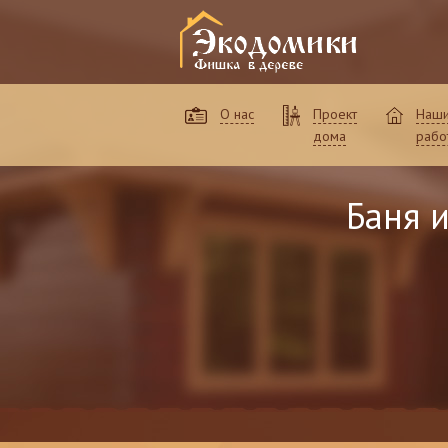
О нас
Проект
Наш
дома
рабо
Баня и