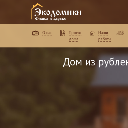
О нас
Проект
Наши
дома
работы
Дом из рубле