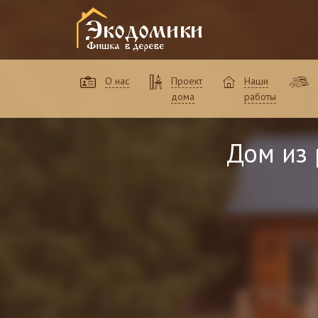
О нас
Проект
Наши
дома
работы
Дом из 