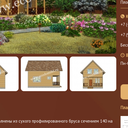
Пло
+7 
+7 
Бес
В
Пн-
Пла
лнены из сухого профилированного бруса сечением 140 на