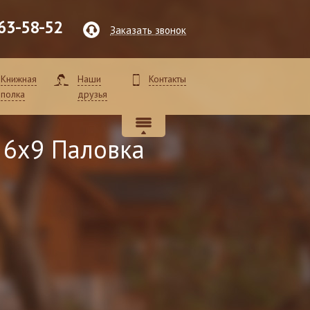
63-58-52
Заказать звонок
Книжная
Наши
Контакты
полка
друзья
 6x9 Паловка