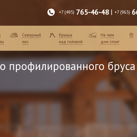
765-46-48
6
+7 (495)
+7 (963)
и
Северный
Крыша
На чем
ты
лес
над головой
дом стоит
го профилированного бруса