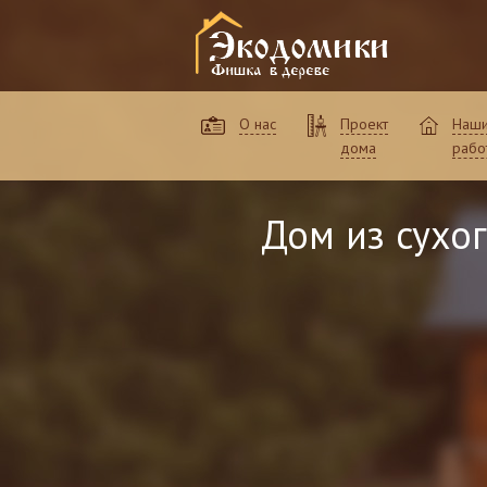
О нас
Проект
Наш
дома
рабо
Дом из сухо