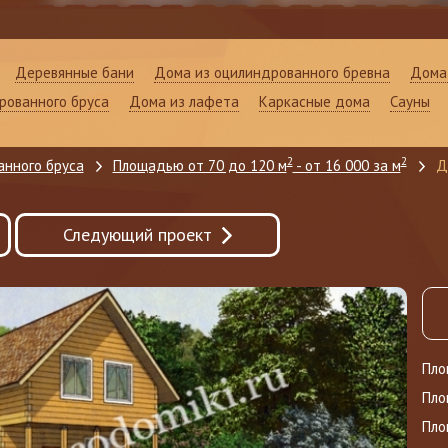
Деревянные бани
Дома из оцилиндрованного бревна
Дома 
рованного бруса
Дома из лафета
Каркасные дома
Сауны
2
2
анного бруса
Площадью от 70 до 120 м
- от 16 000 за м
Д
Следующий проект
Пло
Пло
Пло