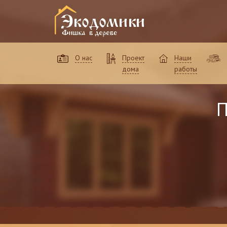
О нас
Проект
Наши
дома
работы
П